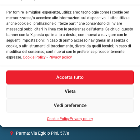
LO STUDIO
Studio Gaetano e Associati
Per fornire le migliori esperienze, utilizziamo tecnologie come i cookie per
memorizzare e/o accedere alle informazioni sul dispositivo. Il sito utilizza
Assistenza e consulenza in materia di organizzazione
anche cookie di profilazione di "terze parti" che consentono di inviare
aziendale e consulenza gestionale.
messaggi pubblicitari in linea con le preferenze dell’utente. Se chiudi questo
banner con la X, posta qui in alto a destra, continuerai a navigare con le
seguenti impostazioni: in caso di primo accesso navigherai in assenza di
cookie, o altri strumenti di tracciamento, diversi da quelli tecnici; in caso di
DOVE SIAMO
modifica del consenso, continuerai con le preferenze precedentemente
Dove trovarci
espresse.
Cookie Policy
-
Privacy policy
Accetta tutto
Vieta
Vedi preferenze
Cookie Policy
Privacy policy
Parma: Via Egidio Pini, 57/a