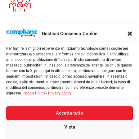
Gestisci Consenso Cookie
Vedi tutti i nostri servizi
Per fornire le migliori esperienze, utilizziamo tecnologie come i cookie per
memorizzare e/o accedere alle informazioni sul dispositivo. Il sito utilizza
anche cookie di profilazione di "terze parti" che consentono di inviare
messaggi pubblicitari in linea con le preferenze dell’utente. Se chiudi questo
banner con la X, posta qui in alto a destra, continuerai a navigare con le
seguenti impostazioni: in caso di primo accesso navigherai in assenza di
cookie, o altri strumenti di tracciamento, diversi da quelli tecnici; in caso di
modifica del consenso, continuerai con le preferenze precedentemente
espresse.
Cookie Policy
-
Privacy policy
LO STAFF
Professionalità
Accetta tutto
e competenza
Vieta