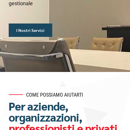
gestionale
giovani professionisti qualificati
I Nostri Servizi
Lo Studio
COME POSSIAMO AIUTARTI
Per aziende,
organizzazioni,
professionisti e privati